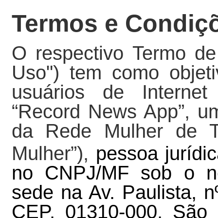
Termos e Condiç
O respectivo Termo de
Uso") tem como objetiv
usuários de Internet
“Record News App”, uma
da
Rede Mulher de Te
Mulher”),
pessoa jurídic
no CNPJ/MF sob o no
sede na Av. Paulista, n
CEP. 01310-000, São 